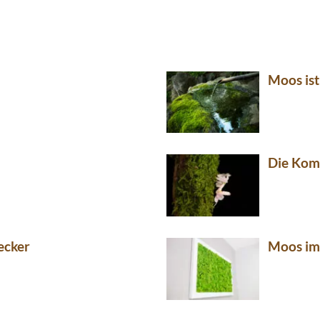
Moos ist
Die Kom
ecker
Moos im