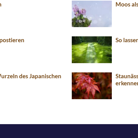
n
Moos al
postieren
So lasse
urzeln des Japanischen
Staunäs
erkenne