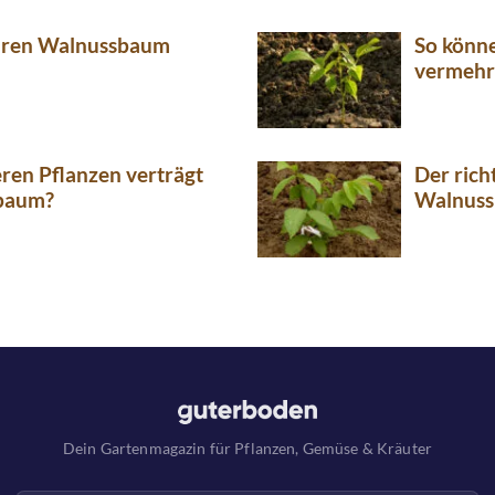
Ihren Walnussbaum
So könn
vermeh
ren Pflanzen verträgt
Der rich
sbaum?
Walnus
Dein Gartenmagazin für Pflanzen, Gemüse & Kräuter