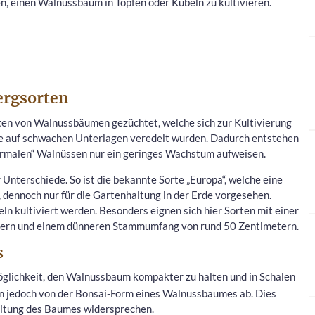
en, einen Walnussbaum in Töpfen oder Kübeln zu kultivieren.
ergsorten
ten von Walnussbäumen gezüchtet, welche sich zur Kultivierung
che auf schwachen Unterlagen veredelt wurden. Dadurch entstehen
ormalen“ Walnüssen nur ein geringes Wachstum aufweisen.
Unterschiede. So ist die bekannte Sorte „Europa“, welche eine
dennoch nur für die Gartenhaltung in der Erde vorgesehen.
n kultiviert werden. Besonders eignen sich hier Sorten mit einer
tern und einem dünneren Stammumfang von rund 50 Zentimetern.
s
öglichkeit, den Walnussbaum kompakter zu halten und in Schalen
ten jedoch von der Bonsai-Form eines Walnussbaumes ab. Dies
itung des Baumes widersprechen.