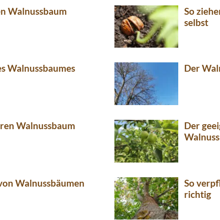
nen Walnussbaum
So ziehe
selbst
des Walnussbaumes
Der Wal
Ihren Walnussbaum
Der geei
Walnus
 von Walnussbäumen
So verp
richtig