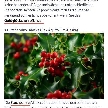
keine besondere Pflege und wächst an unterschiedlichen
Standorten. Achten Sie jedoch darauf, dass die Pflanze
genügend Sonnenlicht abbekommt, wenn Sie das
Goldglöckchen pflanzen
.
++ Stechpalme Alaska (Ilex Aquifolium Alaska)
Die
Stechpalme
Alaska zählt ebenfalls zu den beliebtesten