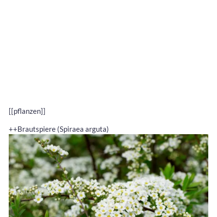
[[pflanzen]]
++Brautspiere (Spiraea arguta)