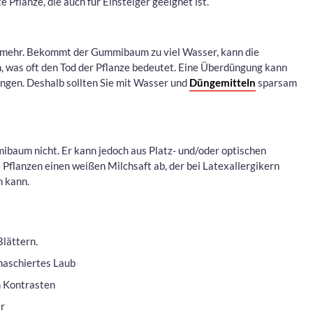
e Pflanze, die auch für Einsteiger geeignet ist.
t mehr. Bekommt der Gummibaum zu viel Wasser, kann die
, was oft den Tod der Pflanze bedeutet. Eine Überdüngung kann
ngen. Deshalb sollten Sie mit Wasser und
Düngemitteln
sparsam
baum nicht. Er kann jedoch aus Platz- und/oder optischen
Pflanzen einen weißen Milchsaft ab, der bei Latexallergikern
n kann.
lättern.
naschiertes Laub
n Kontrasten
er