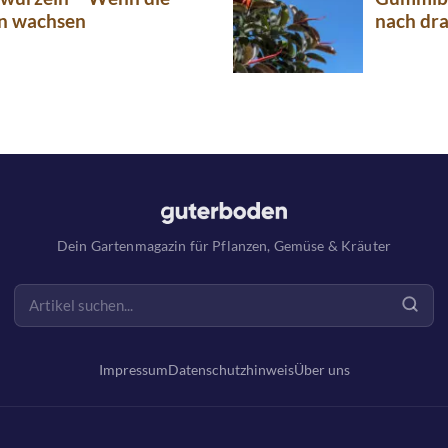
n wachsen
nach dr
Dein Gartenmagazin für Pflanzen, Gemüse & Kräuter
Impressum
Datenschutzhinweis
Über uns