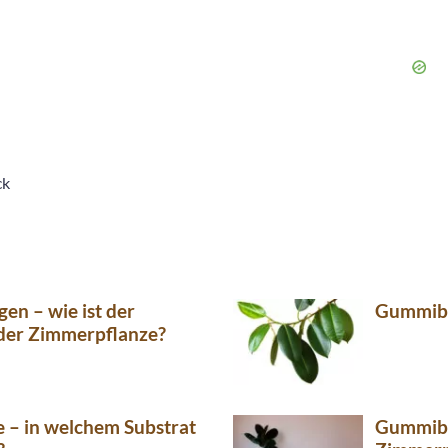
ck
n – wie ist der
Gummibau
der Zimmerpflanze?
– in welchem Substrat
Gummiba