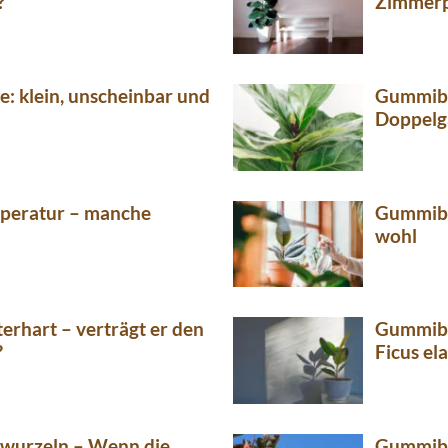
?
Zimmerp
 klein, unscheinbar und
Gummiba
Doppelgä
eratur – manche
Gummibau
wohl
hart – verträgt er den
Gummibau
?
Ficus ela
wurzeln – Wenn die
Gummibau