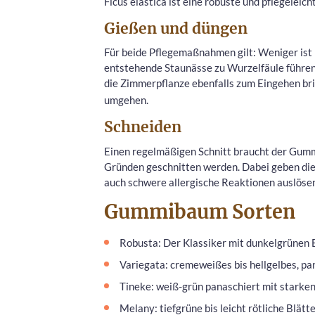
Ficus elastica ist eine robuste und pflegeleicht
Gießen und düngen
Für beide Pflegemaßnahmen gilt: Weniger is
entstehende Staunässe zu Wurzelfäule führen
die Zimmerpflanze ebenfalls zum Eingehen bri
umgehen.
Schneiden
Einen regelmäßigen Schnitt braucht der Gummi
Gründen geschnitten werden. Dabei geben die 
auch schwere allergische Reaktionen auslöse
Gummibaum Sorten
Robusta: Der Klassiker mit dunkelgrünen B
Variegata: cremeweißes bis hellgelbes, pa
Tineke: weiß-grün panaschiert mit starke
Melany: tiefgrüne bis leicht rötliche Blätt