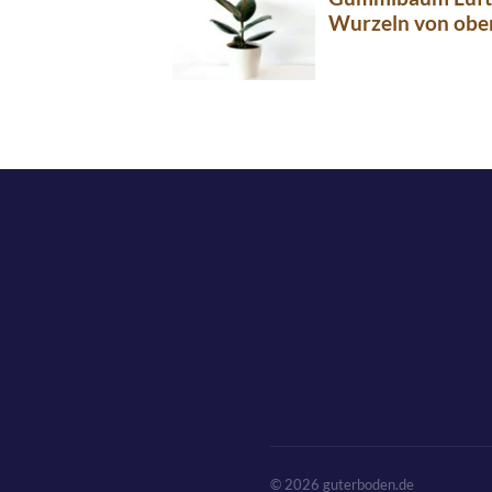
Wurzeln von obe
© 2026 guterboden.de