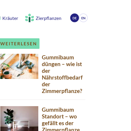
Kräuter
Zierpflanzen
DE
EN
WEITERLESEN
Gummibaum
düngen – wie ist
der
Nährstoffbedarf
der
Zimmerpflanze?
Gummibaum
Standort – wo
gefällt es der
Zimmerpflanze