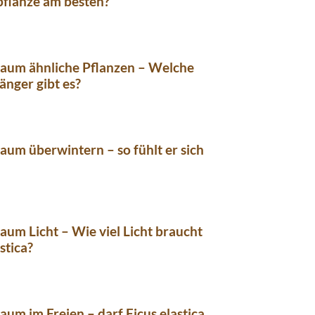
flanze am besten?
um ähnliche Pflanzen – Welche
nger gibt es?
m überwintern – so fühlt er sich
m Licht – Wie viel Licht braucht
stica?
m im Freien – darf Ficus elastica