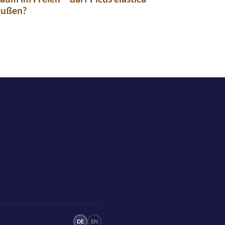
außen?
DE
EN