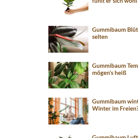
fühlt er sich wohl
Gummibaum Blüte:
selten
Gummibaum Temp
mögen’s heiß
Gummibaum winter
Winter im Freien
Gummibaum Luft