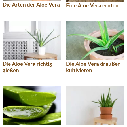
Die Arten der Aloe Vera
Eine Aloe Vera ernten
Die Aloe Vera richtig
Die Aloe Vera draußen
gießen
kultivieren