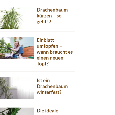
Drachenbaum
kürzen – so
geht’s!
Einblatt
umtopfen –
wann braucht es
einen neuen
Topf?
Ist ein
Drachenbaum
winterfest?
Die ideale