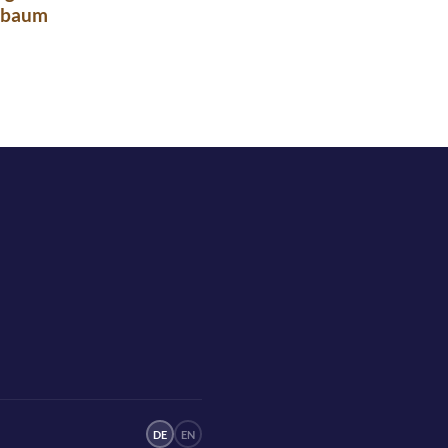
nbaum
DE
EN