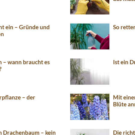
t ein – Gründe und
So rette
en
n – wann braucht es
Ist ein 
?
rpflanze – der
Mit eine
Blüte a
m Drachenbaum – kein
Die rich