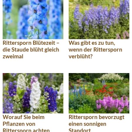
Rittersporn Blütezeit –
Was gibt es zu tun,
die Staude blüht gleich
wenn der Rittersporn
zweimal
verblüht?
Worauf Sie beim
Rittersporn bevorzugt
Pflanzen von
einen sonnigen
Rittersporn achten
Standort