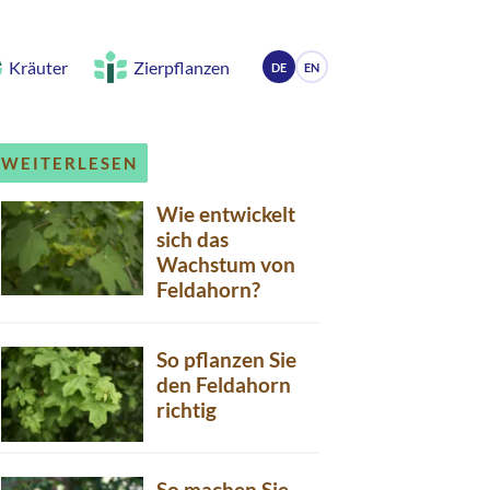
Kräuter
Zierpflanzen
DE
EN
WEITERLESEN
Wie entwickelt
sich das
Wachstum von
Feldahorn?
So pflanzen Sie
den Feldahorn
richtig
So machen Sie