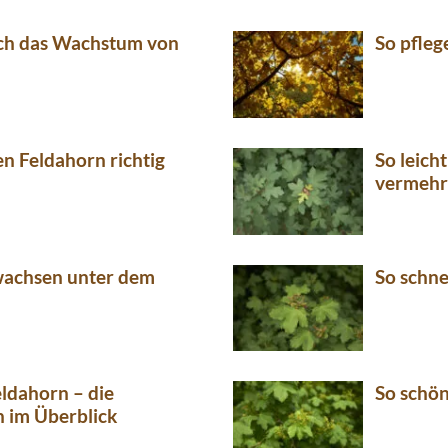
ich das Wachstum von
So pfleg
en Feldahorn richtig
So leich
vermeh
wachsen unter dem
So schne
eldahorn – die
So schön
n im Überblick