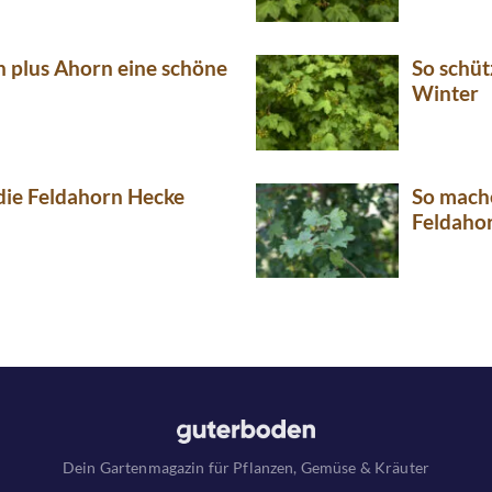
n plus Ahorn eine schöne
So schüt
Winter
 die Feldahorn Hecke
So mache
Feldaho
Dein Gartenmagazin für Pflanzen, Gemüse & Kräuter