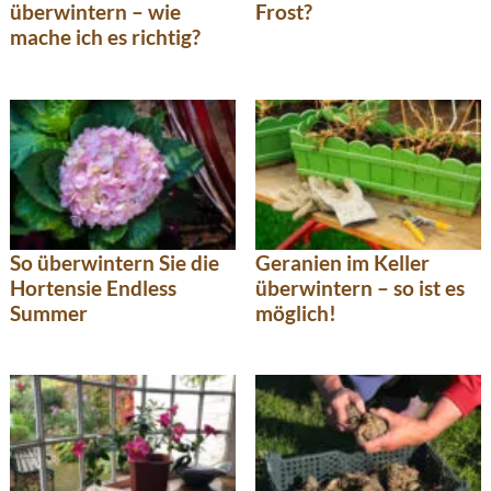
überwintern – wie
Frost?
mache ich es richtig?
So überwintern Sie die
Geranien im Keller
Hortensie Endless
überwintern – so ist es
Summer
möglich!