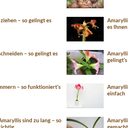
ziehen – so gelingt es
Amarylli
es Ihne
schneiden – so gelingt es
Amarylli
gelingt’s
mmern – so funktioniert’s
Amarylli
einfach
Amaryllis sind zu lang – so
Amarylli
richtig
gemacht