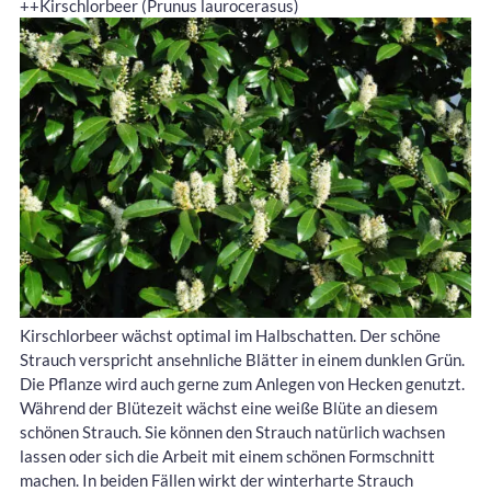
++Kirschlorbeer (Prunus laurocerasus)
Kirschlorbeer wächst optimal im Halbschatten. Der schöne
Strauch verspricht ansehnliche Blätter in einem dunklen Grün.
Die Pflanze wird auch gerne zum Anlegen von Hecken genutzt.
Während der Blütezeit wächst eine weiße Blüte an diesem
schönen Strauch. Sie können den Strauch natürlich wachsen
lassen oder sich die Arbeit mit einem schönen Formschnitt
machen. In beiden Fällen wirkt der winterharte Strauch