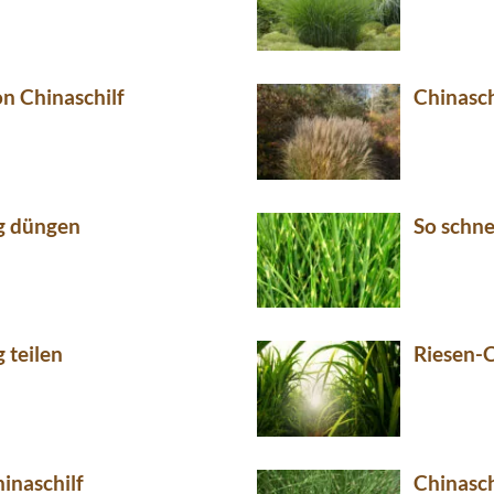
n Chinaschilf
Chinasch
ig düngen
So schne
g teilen
Riesen-C
inaschilf
Chinasc