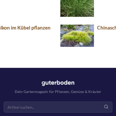
alkon im Kübel pflanzen
Chinasch
Dein Gartenmagazin für Pflanzen, Gemüse & Kräuter