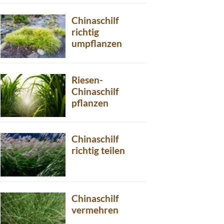
Chinaschilf
richtig
umpflanzen
Riesen-
Chinaschilf
pflanzen
Chinaschilf
richtig teilen
Chinaschilf
vermehren