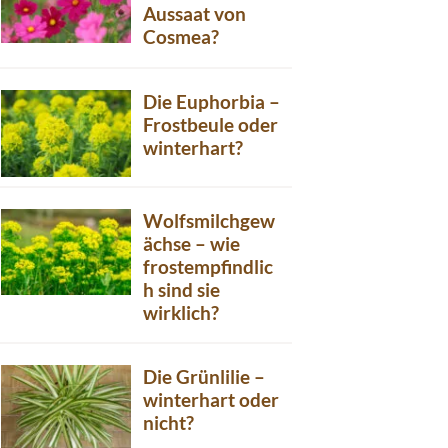
Aussaat von
Cosmea?
Die Euphorbia –
Frostbeule oder
winterhart?
Wolfsmilchgew
ächse – wie
frostempfindlic
h sind sie
wirklich?
Die Grünlilie –
winterhart oder
nicht?