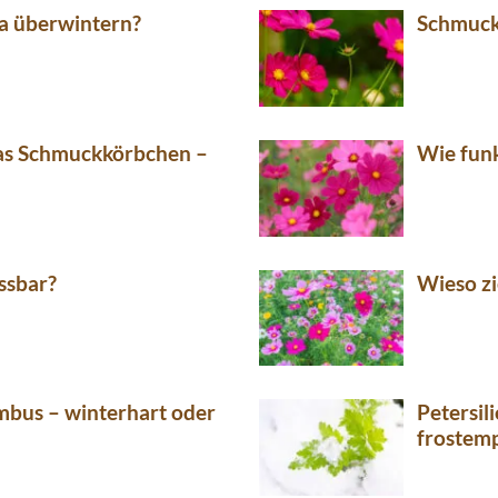
a überwintern?
Schmuckk
das Schmuckkörbchen –
Wie funk
ssbar?
Wieso z
bus – winterhart oder
Petersil
frostemp