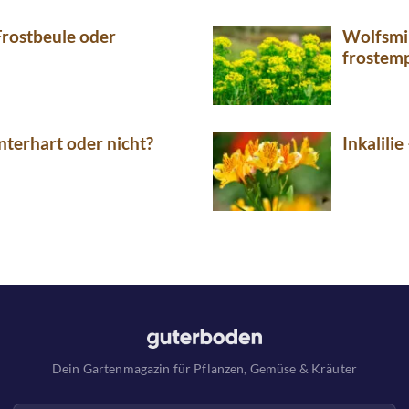
Frostbeule oder
Wolfsmi
frostemp
interhart oder nicht?
Inkalili
Dein Gartenmagazin für Pflanzen, Gemüse & Kräuter