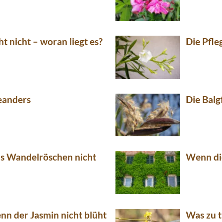
ht nicht – woran liegt es?
Die Pfle
leanders
Die Balg
s Wandelröschen nicht
Wenn di
enn der Jasmin nicht blüht
Was zu t