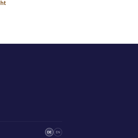
üht
DE
EN