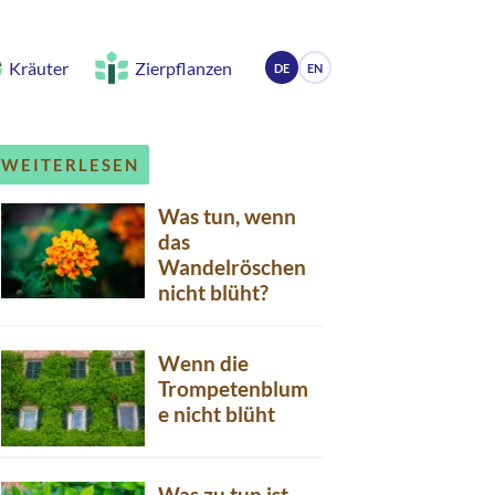
Kräuter
Zierpflanzen
DE
EN
WEITERLESEN
Was tun, wenn
das
Wandelröschen
nicht blüht?
Wenn die
Trompetenblum
e nicht blüht
Was zu tun ist,