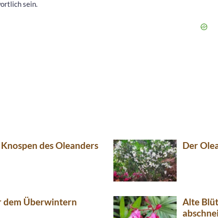
rtlich sein.
e Knospen des Oleanders
Der Olea
r dem Überwintern
Alte Bl
abschne