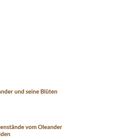
nder und seine Blüten
ütenstände vom Oleander
iden