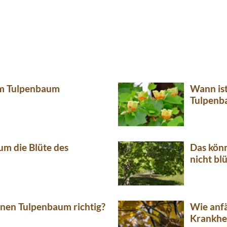
um Tulpenbaum
Wann ist
Tulpenb
um die Blüte des
Das könn
nicht bl
nen Tulpenbaum richtig?
Wie anfä
Krankhe