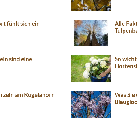
t fühlt sich ein
Alle Fa
l
Tulpenb
eln sind eine
So wicht
Hortens
rzeln am Kugelahorn
Was Sie 
Blaugloc