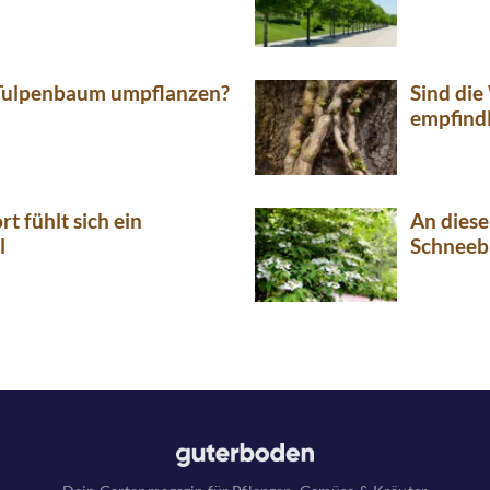
Tulpenbaum umpflanzen?
Sind di
empfindl
t fühlt sich ein
An diese
l
Schneeb