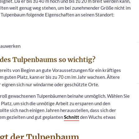
eignet. Da er bis zu 40 m hoch und bis zu 20 m breit werden kann,
ollten weit genug weg stehen, um bei zunehmender Größe nicht im
 Tulpenbaum folgende Eigenschaften an seinen Standort:
 Bauwerken
t des Tulpenbaums so wichtig?
ereits von Beginn an gute Voraussetzungen für ein kräftiges
m guten Platz, kann er bis zu 70 cm im Jahr wachsen. Ältere
 eignen sich nur windarme oder geschützte Orte.
ei groß gewachsenen Tulpenbäumen beinahe unmöglich. Wählen Sie
Platz, um sich die unnötige Arbeit zu ersparen und den
te sich nach einigen Jahren herausstellen, dass sich der
nem gezielten und gut geplanten
Schnitt
den Wuchs etwas
gt der Tulpenbaum