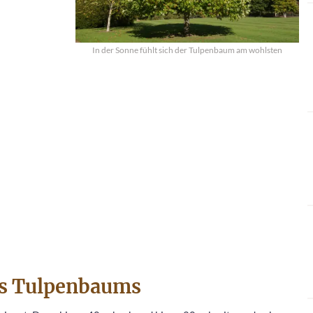
In der Sonne fühlt sich der Tulpenbaum am wohlsten
des Tulpenbaums