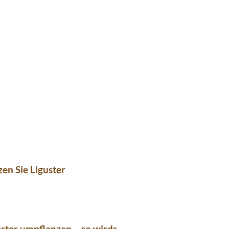
zen Sie Liguster
ster umpflanzen – so wirds