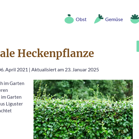
Obst
Gemüse
male Heckenpflanze
06. April 2021
|
Aktualisiert am 23. Januar 2025
uch im Garten
eren
e im Garten
us Liguster
achtet