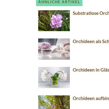
ÄHNLICHE ARTIKEL
Substratlose Orc
Orchideen als Sc
Orchideen in Glä
Orchideen aufbi