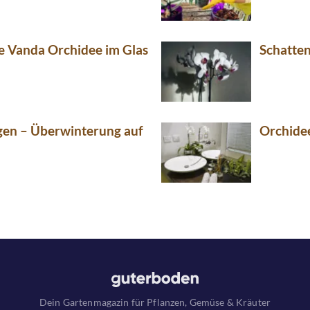
ie Vanda Orchidee im Glas
Schatte
gen – Überwinterung auf
Orchide
Dein Gartenmagazin für Pflanzen, Gemüse & Kräuter