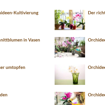
hideen-Kultivierung
Der rich
hnittblumen in Vasen
Orchidee
ser umtopfen
Orchide
nden
Orchidee