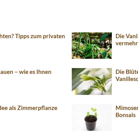
chten? Tipps zum privaten
Die Vani
vermeh
bauen – wie es Ihnen
Die Blüt
Vanilles
idee als Zimmerpflanze
Mimosen 
Bonsais