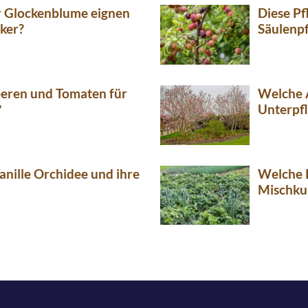
r Glockenblume eignen
Diese Pf
ker?
Säulenp
eeren und Tomaten für
Welche 
?
Unterpf
anille Orchidee und ihre
Welche P
Mischkul