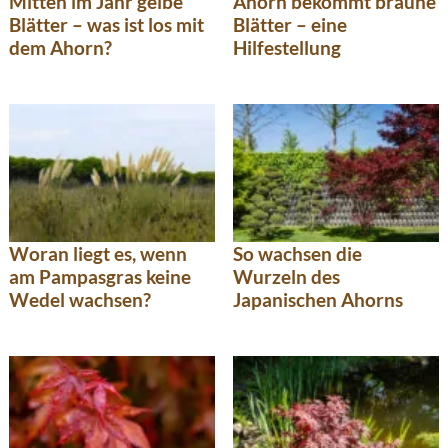
Mitten im Jahr gelbe
Ahorn bekommt braune
Blätter – was ist los mit
Blätter – eine
dem Ahorn?
Hilfestellung
Woran liegt es, wenn
So wachsen die
am Pampasgras keine
Wurzeln des
Wedel wachsen?
Japanischen Ahorns