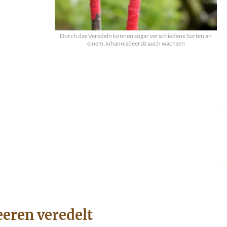
Durch das Veredeln können sogar verschiedene Sorten an
einem Johannisbeerstrauch wachsen
eren veredelt