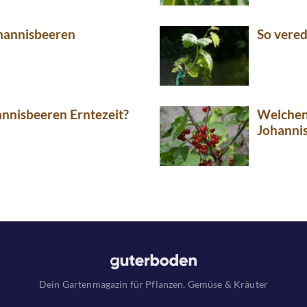
hannisbeeren
So vered
nnisbeeren Erntezeit?
Welchen
Johanni
Dein Gartenmagazin für Pflanzen, Gemüse & Kräuter