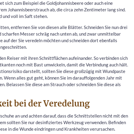
et sich zum Beispiel die Goldjohannisbeere oder auch eine
rem Johannisbeerstrauch ab, die circa zehn Zentimeter lang sind.
d und voll im Saft stehen.
ten, entfernen Sie von diesen alle Blätter. Schneiden Sie nun drei
d scharfen Messer schräg nach unten ab, und zwar unmittelbar
e auf der Sie veredeln möchten und schneiden dort ebenfalls
angeschnitten.
den Reiser mit ihren Schnittflächen aufeinander. So verbinden sich
ttkanten noch mit Bast umwickeln, damit die Verbindung auch hält.
ktionsrisiko darstellt, sollten Sie diese großzügig mit Wundpaste
n. Wenn alles gut geht, können Sie im darauffolgenden Jahr mit
n. Belassen Sie diese am Strauch oder schneiden Sie diese als
eit bei der Veredelung
chuhe an und achten darauf, dass die Schnittstellen nicht mit den
m sollten Sie nur desinfiziertes Werkzeug verwenden. Befinden
iese in die Wunde eindringen und Krankheiten verursachen.