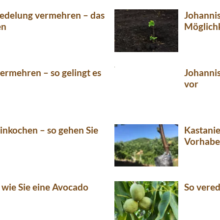
redelung vermehren – das
Johanni
en
Möglichk
ermehren – so gelingt es
Johannis
vor
inkochen – so gehen Sie
Kastanie
Vorhab
, wie Sie eine Avocado
So vere