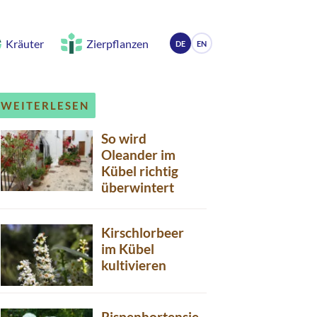
Kräuter
Zierpflanzen
DE
EN
WEITERLESEN
So wird
Oleander im
Kübel richtig
überwintert
Kirschlorbeer
im Kübel
kultivieren
Rispenhortensie