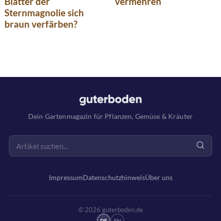
Blätter der
vermehren
Sternmagnolie sich
braun verfärben?
Dein Gartenmagazin für Pflanzen, Gemüse & Kräuter
Impressum
Datenschutzhinweis
Über uns
© 2026 guterboden.de
DE
EN