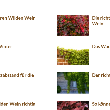
Ihren Wilden Wein
Die rich
Wein
Winter
Das Wac
nzabstand für die
Der rich
lden Wein richtig
So könn