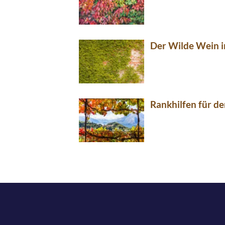
Der Wilde Wein i
Rankhilfen für d