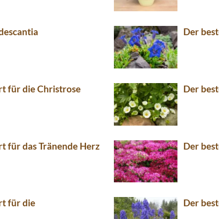
descantia
Der best
t für die Christrose
Der best
rt für das Tränende Herz
Der best
t für die
Der best