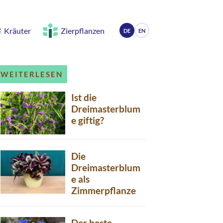
Kräuter
Zierpflanzen
DE
EN
WEITERLESEN
Ist die
Dreimasterblum
e giftig?
Die
Dreimasterblum
e als
Zimmerpflanze
Der beste