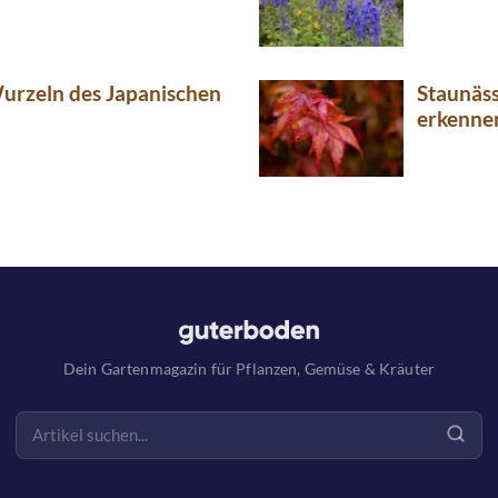
urzeln des Japanischen
Staunäs
erkenne
Dein Gartenmagazin für Pflanzen, Gemüse & Kräuter