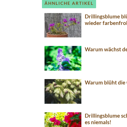
ÄHNLICHE ARTIKEL
Drillingsblume blü
wieder farbenfro
Warum wächst de
Warum blüht die 
Drillingsblume s
es niemals!