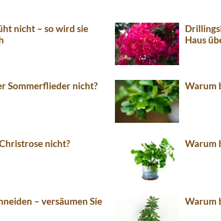
ht nicht – so wird sie
Drilling
h
Haus üb
r Sommerflieder nicht?
Warum b
Christrose nicht?
Warum bl
chneiden – versäumen Sie
Warum bl