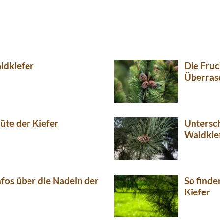
ldkiefer
Die Fruc
Überras
lüte der Kiefer
Untersc
Waldkie
nfos über die Nadeln der
So finde
Kiefer