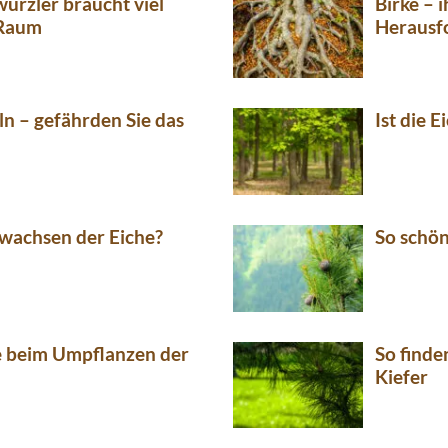
wurzler braucht viel
Birke – 
 Raum
Herausf
n – gefährden Sie das
Ist die E
wachsen der Eiche?
So schön
e beim Umpflanzen der
So finde
Kiefer