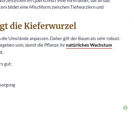
Wurzelsystem im Querschnitt eine Form bildet, die an das
tem bildet eine Mischform zwischen Tiefwurzlern und
t die Kieferwurzel
n die Umstände anpassen. Daher gilt der Baum als sehr robust.
eben sein, damit die Pflanze ihr
natürliches Wachstum
t.
s gut:
rsorgung