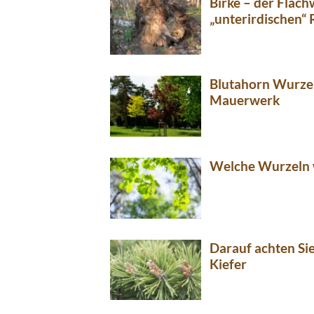
Birke – der Flach
„unterirdischen“
Blutahorn Wurzel
Mauerwerk
Welche Wurzeln 
Darauf achten Si
Kiefer