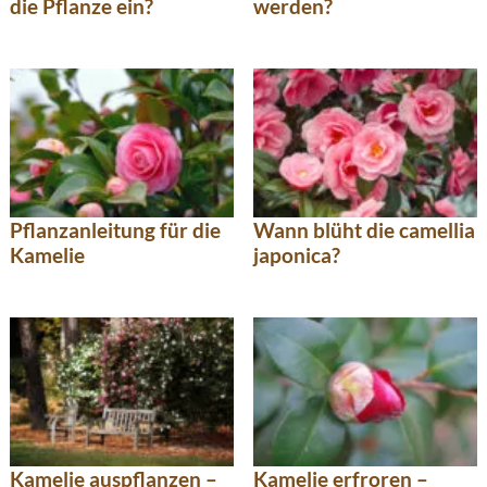
die Pflanze ein?
werden?
Pflanzanleitung für die
Wann blüht die camellia
Kamelie
japonica?
Kamelie auspflanzen –
Kamelie erfroren –