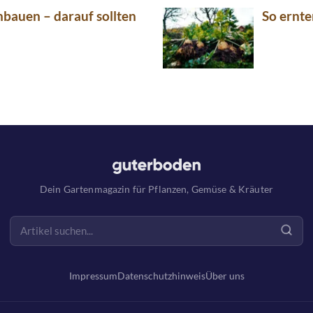
nbauen – darauf sollten
So ernte
Dein Gartenmagazin für Pflanzen, Gemüse & Kräuter
Impressum
Datenschutzhinweis
Über uns