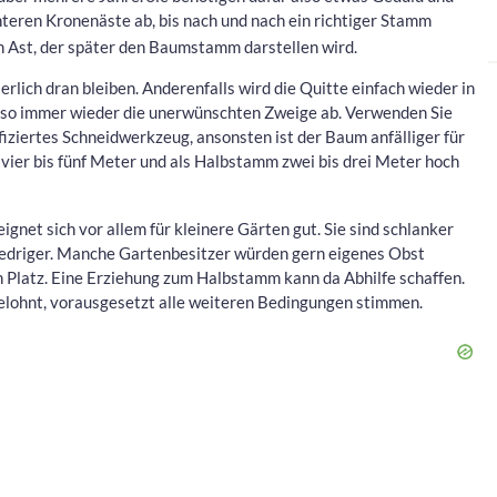
nteren Kronenäste ab, bis nach und nach ein richtiger Stamm
en Ast, der später den Baumstamm darstellen wird.
ierlich dran bleiben. Anderenfalls wird die Quitte einfach wieder in
lso immer wieder die unerwünschten Zweige ab. Verwenden Sie
fiziertes Schneidwerkzeug, ansonsten ist der Baum anfälliger für
vier bis fünf Meter und als Halbstamm zwei bis drei Meter hoch
ignet sich vor allem für kleinere Gärten gut. Sie sind schlanker
niedriger. Manche Gartenbesitzer würden gern eigenes Obst
n Platz. Eine Erziehung zum Halbstamm kann da Abhilfe schaffen.
elohnt, vorausgesetzt alle weiteren Bedingungen stimmen.