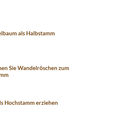
elbaum als Halbstamm
ehen Sie Wandelröschen zum
amm
als Hochstamm erziehen