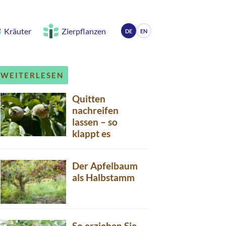
Kräuter
Zierpflanzen
DE
EN
WEITERLESEN
Quitten
nachreifen
lassen – so
klappt es
Der Apfelbaum
als Halbstamm
So erziehen Sie