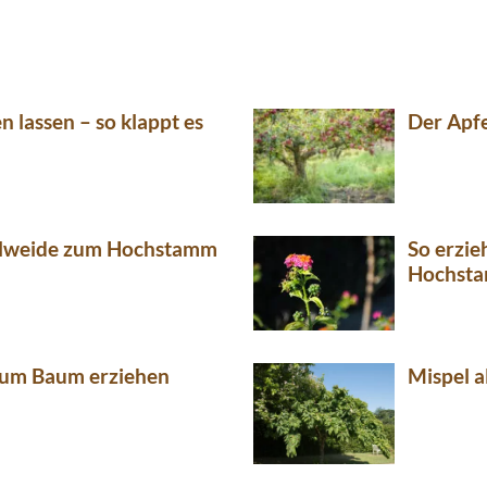
n lassen – so klappt es
Der Apf
 Ölweide zum Hochstamm
So erzi
Hochst
um Baum erziehen
Mispel 