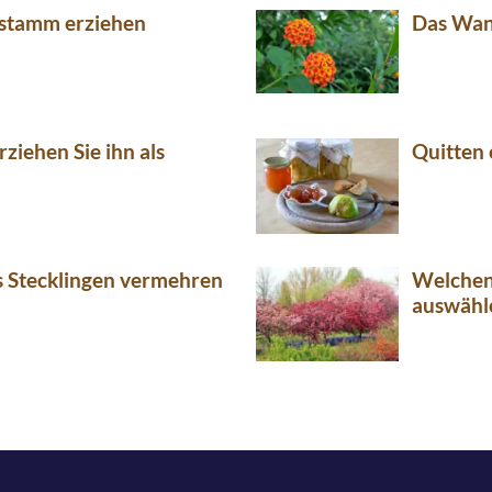
hstamm erziehen
Das Wan
ziehen Sie ihn als
Quitten 
us Stecklingen vermehren
Welchen 
auswähl