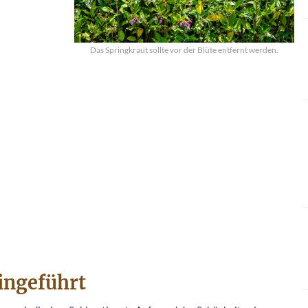
Das Springkraut sollte vor der Blüte entfernt werden.
eingeführt