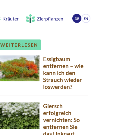
Kräuter
Zierpflanzen
DE
EN
WEITERLESEN
Essigbaum
entfernen – wie
kann ich den
Strauch wieder
loswerden?
Giersch
erfolgreich
vernichten: So
entfernen Sie
das Unkraut