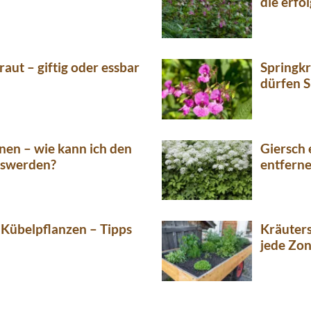
die erfo
raut – giftig oder essbar
Springkr
dürfen S
nen – wie kann ich den
Giersch 
oswerden?
entferne
 Kübelpflanzen – Tipps
Kräuters
jede Zo