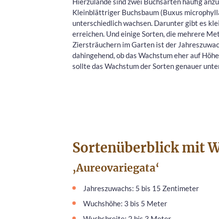
Hierzulande sind zwei Buchsarten häufig anz
Kleinblättriger Buchsbaum (Buxus microphylla)
unterschiedlich wachsen. Darunter gibt es kl
erreichen. Und einige Sorten, die mehrere Me
Ziersträuchern im Garten ist der Jahreszuwa
dahingehend, ob das Wachstum eher auf Höhe zi
sollte das Wachstum der Sorten genauer unt
Sortenüberblick mit 
‚Aureovariegata‘
Jahreszuwachs: 5 bis 15 Zentimeter
Wuchshöhe: 3 bis 5 Meter
Wuchsbreite: 2 bis 3 Meter