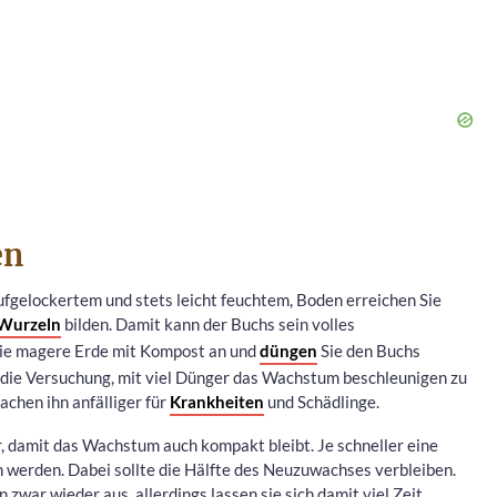
en
ufgelockertem und stets leicht feuchtem, Boden erreichen Sie
Wurzeln
bilden. Damit kann der Buchs sein volles
ie magere Erde mit Kompost an und
düngen
Sie den Buchs
in die Versuchung, mit viel Dünger das Wachstum beschleunigen zu
chen ihn anfälliger für
Krankheiten
und Schädlinge.
 damit das Wachstum auch kompakt bleibt. Je schneller eine
n werden. Dabei sollte die Hälfte des Neuzuwachses verbleiben.
war wieder aus, allerdings lassen sie sich damit viel Zeit.