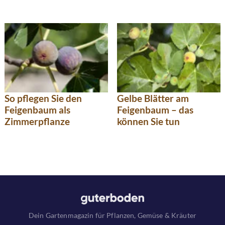
So pflegen Sie den
Gelbe Blätter am
Feigenbaum als
Feigenbaum – das
Zimmerpflanze
können Sie tun
Dein Gartenmagazin für Pflanzen, Gemüse & Kräuter