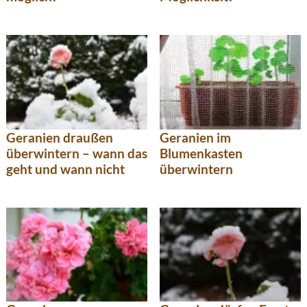
Geranien draußen
Geranien im
überwintern – wann das
Blumenkasten
geht und wann nicht
überwintern