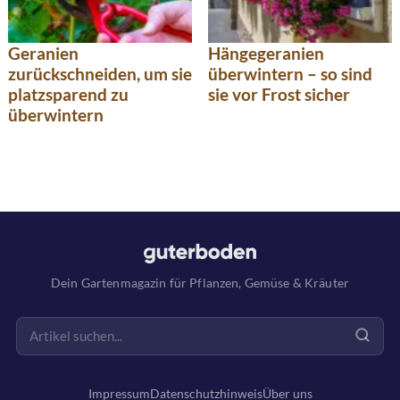
Geranien
Hängegeranien
zurückschneiden, um sie
überwintern – so sind
platzsparend zu
sie vor Frost sicher
überwintern
Dein Gartenmagazin für Pflanzen, Gemüse & Kräuter
Impressum
Datenschutzhinweis
Über uns