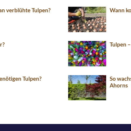
n verblühte Tulpen?
Wann ko
r?
Tulpen –
enötigen Tulpen?
So wach
Ahorns