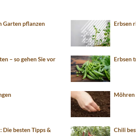
n Garten pflanzen
Erbsen r
ten – so gehen Sie vor
Erbsen t
üngen
Möhren i
: Die besten Tipps &
Chili be