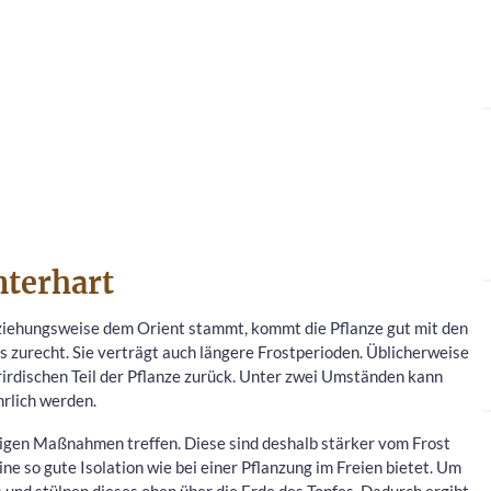
nterhart
eziehungsweise dem Orient stammt, kommt die Pflanze gut mit den
zurecht. Sie verträgt auch längere Frostperioden. Üblicherweise
terirdischen Teil der Pflanze zurück. Unter zwei Umständen kann
hrlich werden.
htigen Maßnahmen treffen. Diese sind deshalb stärker vom Frost
ne so gute Isolation wie bei einer Pflanzung im Freien bietet. Um
ies und stülpen dieses oben über die Erde des Topfes. Dadurch ergibt