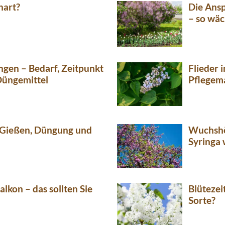
hart?
Die Ansp
– so wäc
üngen – Bedarf, Zeitpunkt
Flieder 
Düngemittel
Pflege
– Gießen, Düngung und
Wuchshö
Syringa
alkon – das sollten Sie
Blütezei
Sorte?