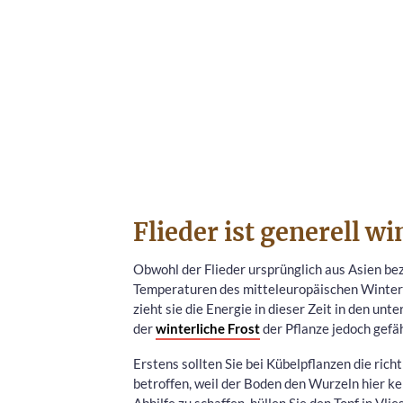
Flieder ist generell wi
Obwohl der Flieder ursprünglich aus Asien b
Temperaturen des mitteleuropäischen Winters 
zieht sie die Energie in dieser Zeit in den un
der
winterliche Frost
der Pflanze jedoch gefä
Erstens sollten Sie bei Kübelpflanzen die ric
betroffen, weil der Boden den Wurzeln hier kei
Abhilfe zu schaffen, hüllen Sie den Topf in Vl