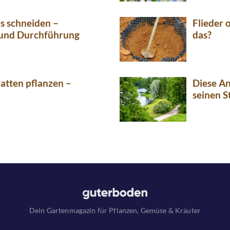
ns schneiden –
Flieder 
 und Durchführung
das?
hatten pflanzen –
Diese An
seinen S
Dein Gartenmagazin für Pflanzen, Gemüse & Kräuter