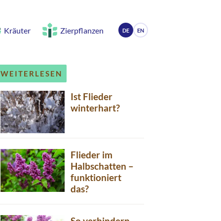
Kräuter
Zierpflanzen
DE
EN
WEITERLESEN
Ist Flieder
winterhart?
Flieder im
Halbschatten –
funktioniert
das?
So verhindern