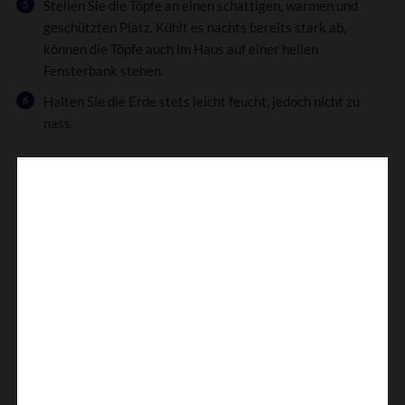
Stellen Sie die Töpfe an einen schattigen, warmen und
geschützten Platz. Kühlt es nachts bereits stark ab,
können die Töpfe auch im Haus auf einer hellen
Fensterbank stehen.
Halten Sie die Erde stets leicht feucht, jedoch nicht zu
nass.