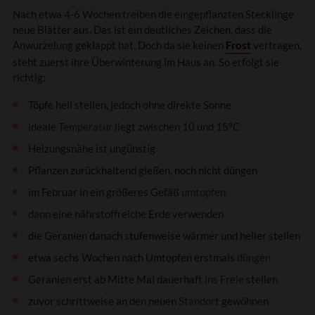
Nach etwa 4-6 Wochen treiben die eingepflanzten Stecklinge
neue Blätter aus. Das ist ein deutliches Zeichen, dass die
Anwurzelung geklappt hat. Doch da sie keinen
Frost
vertragen,
steht zuerst ihre Überwinterung im Haus an. So erfolgt sie
richtig:
Töpfe hell stellen, jedoch ohne direkte Sonne
ideale
Temperatur
liegt zwischen 10 und 15°C
Heizungsnähe ist ungünstig
Pflanzen zurückhaltend gießen, noch nicht düngen
im Februar in ein größeres Gefäß
umtopfen
dann eine nährstoffreiche Erde verwenden
die Geranien danach stufenweise wärmer und heller stellen
etwa sechs Wochen nach Umtopfen erstmals
düngen
Geranien erst ab Mitte Mai dauerhaft
ins Freie
stellen
zuvor schrittweise an den neuen
Standort
gewöhnen