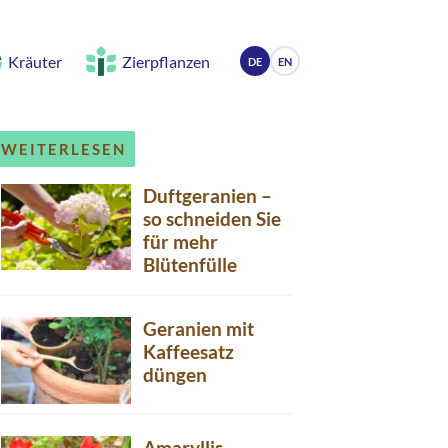
Kräuter
Zierpflanzen
DE
EN
WEITERLESEN
Duftgeranien –
so schneiden Sie
für mehr
Blütenfülle
Geranien mit
Kaffeesatz
düngen
Amaryllis