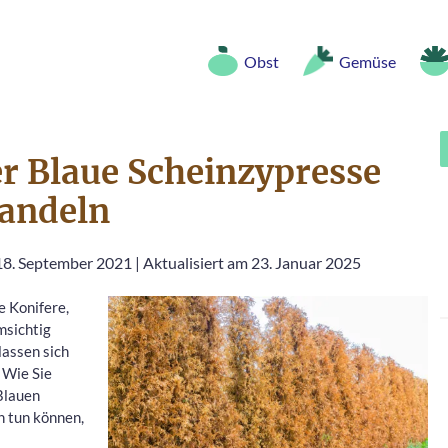
Obst
Gemüse
r Blaue Scheinzypresse
andeln
 18. September 2021
|
Aktualisiert am 23. Januar 2025
e Konifere,
msichtig
lassen sich
 Wie Sie
Blauen
n tun können,