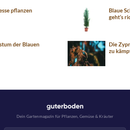
esse pflanzen
Blaue Sc
geht’s ri
stum der Blauen
Die Zypr
zu kämp
Dein Gartenmagazin für Pflanzen, Gemüse & Kräuter