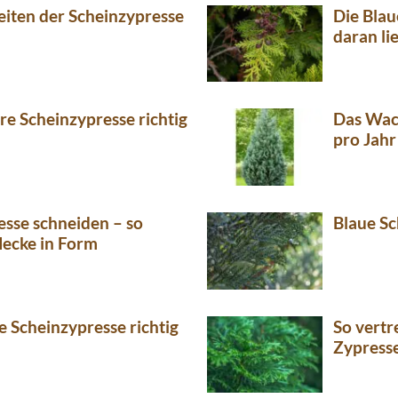
iten der Scheinzypresse
Die Blau
daran lie
hre Scheinzypresse richtig
Das Wac
pro Jahr
esse schneiden – so
Blaue S
Hecke in Form
e Scheinzypresse richtig
So vertr
Zypress