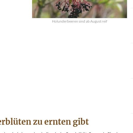
Holunderbeeren sind ab August reif
blüten zu ernten gibt