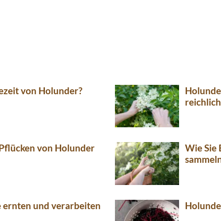
tezeit von Holunder?
Holunder
reichlic
Pflücken von Holunder
Wie Sie
sammel
 ernten und verarbeiten
Holunder