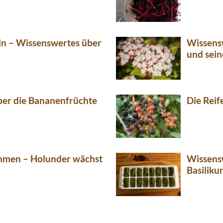
n – Wissenswertes über
Wissens
und sein
er die Bananenfrüchte
Die Reif
men – Holunder wächst
Wissensw
Basiliku