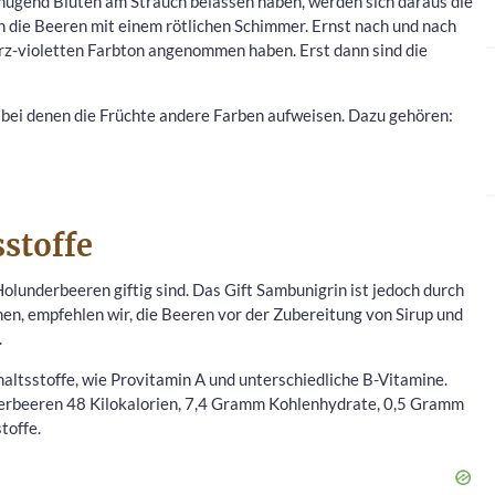
ügend Blüten am Strauch belassen haben, werden sich daraus die
h die Beeren mit einem rötlichen Schimmer. Ernst nach und nach
warz-violetten Farbton angenommen haben. Erst dann sind die
 bei denen die Früchte andere Farben aufweisen. Dazu gehören:
stoffe
lunderbeeren giftig sind. Das Gift Sambunigrin ist jedoch durch
en, empfehlen wir, die Beeren vor der Zubereitung von Sirup und
.
haltsstoffe, wie Provitamin A und unterschiedliche B-Vitamine.
rbeeren 48 Kilokalorien, 7,4 Gramm Kohlenhydrate, 0,5 Gramm
toffe.