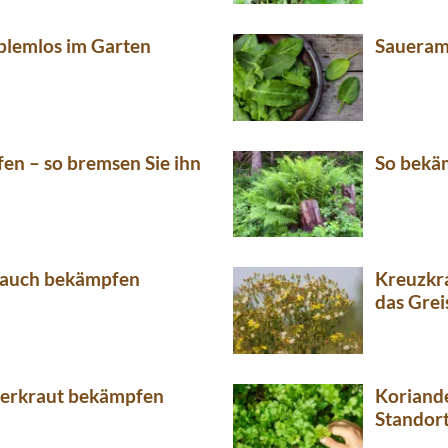
blemlos im Garten
Saueramp
en – so bremsen Sie ihn
So bekäm
tlauch bekämpfen
Kreuzkr
das Grei
gerkraut bekämpfen
Koriande
Standor