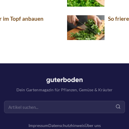
r im Topf anbauen
So frier
Dein Gartenmagazin für Pflanzen, Gemüse & Kräuter
Impressum
Datenschutzhinweis
Über uns