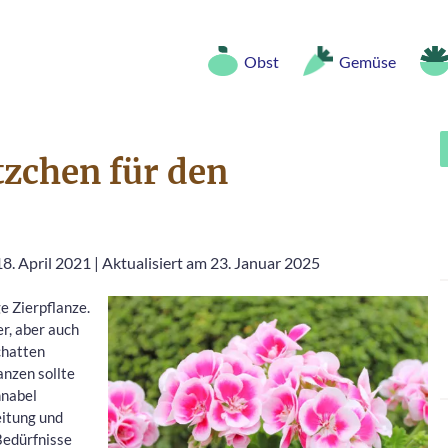
Obst
Gemüse
tzchen für den
18. April 2021
|
Aktualisiert am 23. Januar 2025
ge Zierpflanze.
r, aber auch
chatten
anzen sollte
hnabel
eitung und
 Bedürfnisse