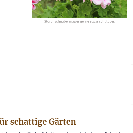
Storchschnabel mag es gerne etwas schattiger.
ür schattige Gärten