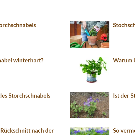
torchschnabels
Stochsch
nabel winterhart?
Warum bl
es Storchschnabels
Ist der 
 Rückschnitt nach der
So verme