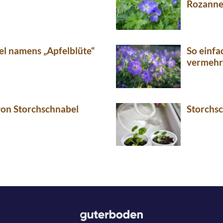
Rozann
el namens „Apfelblüte“
So einfa
vermeh
von Storchschnabel
Storchsc