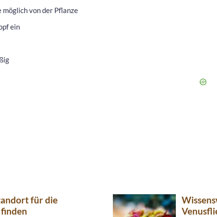
e möglich von der Pflanze
opf ein
ßig
andort für die
Wissens
 finden
Venusfli