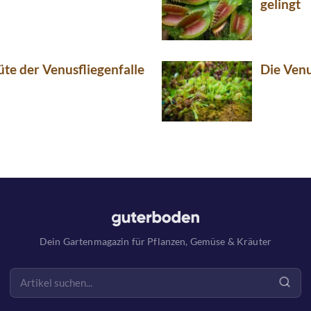
gelingt
üte der Venusfliegenfalle
Die Venu
Dein Gartenmagazin für Pflanzen, Gemüse & Kräuter