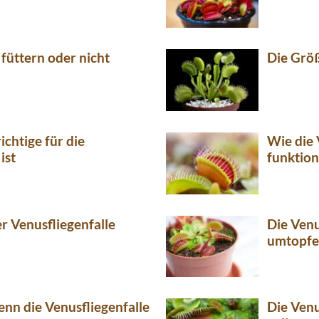
 füttern oder nicht
Die Größ
ichtige für die
Wie die 
ist
funktion
 Venusfliegenfalle
Die Venu
umtopf
enn die Venusfliegenfalle
Die Venu