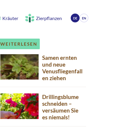
Kräuter
Zierpflanzen
DE
EN
WEITERLESEN
Samen ernten
und neue
Venusfliegenfall
en ziehen
Drillingsblume
schneiden –
versäumen Sie
es niemals!