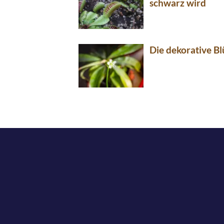
schwarz wird
Die dekorative Bl