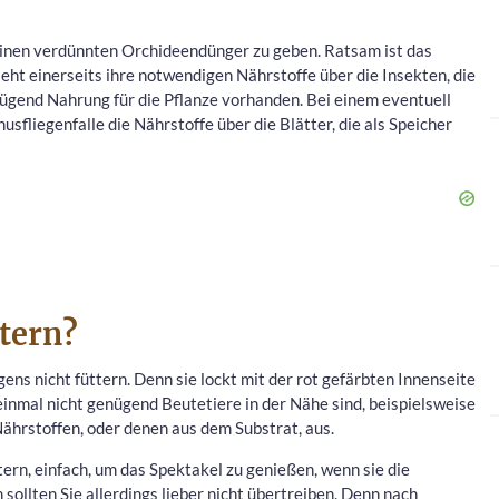
inen verdünnten Orchideendünger zu geben. Ratsam ist das
ieht einerseits ihre notwendigen Nährstoffe über die Insekten, die
nügend Nahrung für die Pflanze vorhanden. Bei einem eventuell
sfliegenfalle die Nährstoffe über die Blätter, die als Speicher
ttern?
ens nicht füttern. Denn sie lockt mit der rot gefärbten Innenseite
 einmal nicht genügend Beutetiere in der Nähe sind, beispielsweise
ährstoffen, oder denen aus dem Substrat, aus.
tern, einfach, um das Spektakel zu genießen, wenn sie die
 sollten Sie allerdings lieber nicht übertreiben. Denn nach