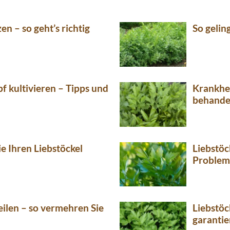
en – so geht’s richtig
So gelin
pf kultivieren – Tipps und
Krankhe
behande
e Ihren Liebstöckel
Liebstöc
Problem
eilen – so vermehren Sie
Liebstöc
garantie