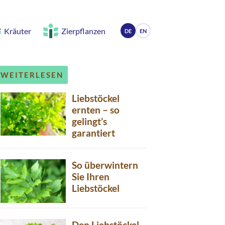
Kräuter
Zierpflanzen
DE
EN
WEITERLESEN
Liebstöckel
ernten – so
gelingt’s
garantiert
So überwintern
Sie Ihren
Liebstöckel
Den Liebstöckel