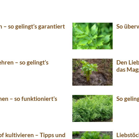
 – so gelingt’s garantiert
So überw
hren – so gelingt’s
Den Lieb
das Mag
nen – so funktioniert’s
So gelin
pf kultivieren – Tipps und
Liebstöck