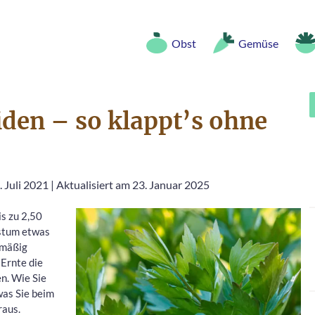
Obst
Gemüse
iden – so klappt’s ohne
. Juli 2021
|
Aktualisiert am 23. Januar 2025
s zu 2,50
stum etwas
lmäßig
Ernte die
n. Wie Sie
was Sie beim
raus.