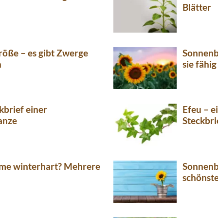
Blätter
öße – es gibt Zwerge
Sonnenb
n
sie fähig
kbrief einer
Efeu – e
anze
Steckbri
ume winterhart? Mehrere
Sonnenbl
schönst