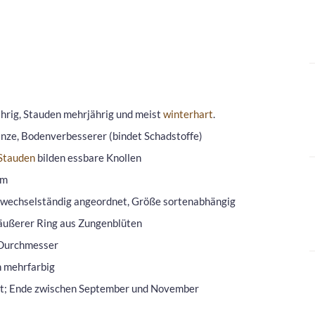
ährig, Stauden mehrjährig und meist
winterhart
.
anze, Bodenverbesserer (bindet Schadstoffe)
Stauden
bilden essbare Knollen
cm
t, wechselständig angeordnet, Größe sortenabhängig
 äußerer Ring aus Zungenblüten
 Durchmesser
h mehrfarbig
ust; Ende zwischen September und November