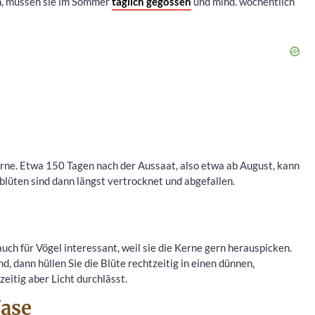
n, müssen sie im Sommer
täglich gegossen
und mind. wöchentlich
erne. Etwa 150 Tagen nach der Aussaat, also etwa ab August, kann
lüten sind dann längst vertrocknet und abgefallen.
auch für Vögel interessant, weil sie die Kerne gern herauspicken.
d, dann hüllen Sie die Blüte rechtzeitig in einen dünnen,
zeitig aber Licht durchlässt.
Vase