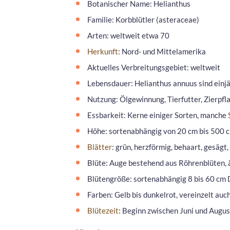
Botanischer Name: Helianthus
Familie: Korbblütler (asteraceae)
Arten: weltweit etwa 70
Herkunft
: Nord- und Mittelamerika
Aktuelles Verbreitungsgebiet: weltweit
Lebensdauer: Helianthus annuus sind einj
Nutzung: Ölgewinnung, Tierfutter, Zierpfl
Essbarkeit: Kerne einiger Sorten, manche
Höhe: sortenabhängig von 20 cm bis 500 
Blätter
: grün, herzförmig, behaart, gesäg
Blüte: Auge bestehend aus Röhrenblüten,
Blütengröße: sortenabhängig 8 bis 60 cm
Farben: Gelb bis dunkelrot, vereinzelt auc
Blütezeit
: Beginn zwischen Juni und Aug