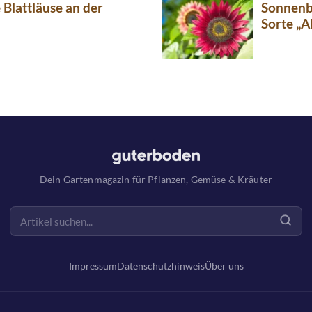
Blattläuse an der
Sonnenb
Sorte „
Dein Gartenmagazin für Pflanzen, Gemüse & Kräuter
Impressum
Datenschutzhinweis
Über uns