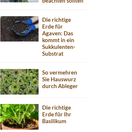
beachten sollten
Die richtige
Erde für
Agaven: Das
kommt in ein
Sukkulenten-
Substrat
So vermehren
Sie Hauswurz
durch Ableger
Die richtige
Erde für Ihr
Basilikum