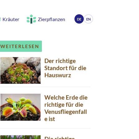
Kräuter
Zierpflanzen
DE
EN
WEITERLESEN
Der richtige
Standort für die
Hauswurz
Welche Erde die
richtige für die
Venusfliegenfall
e ist
Die richtige