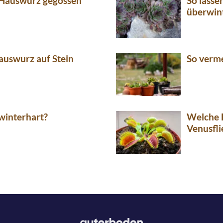
 Hauswurz gegossen
So lasse
überwin
auswurz auf Stein
So verm
winterhart?
Welche E
Venusfli