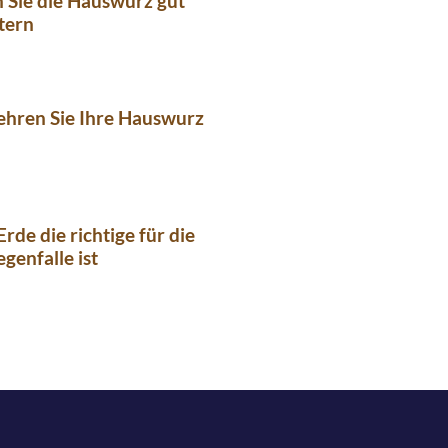
n Sie die Hauswurz gut
tern
ehren Sie Ihre Hauswurz
rde die richtige für die
egenfalle ist