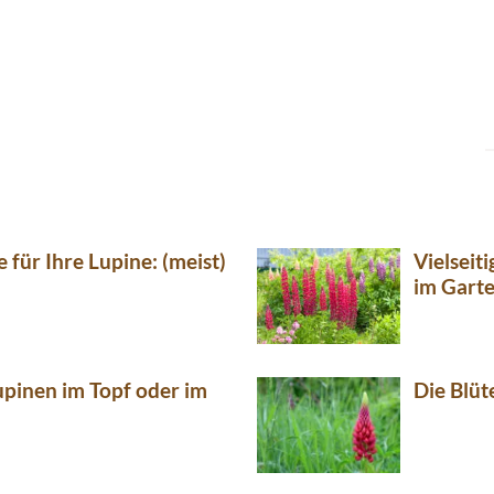
e für Ihre Lupine: (meist)
Vielseit
im Gart
upinen im Topf oder im
Die Blüt