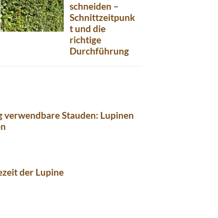
schneiden –
Schnittzeitpunk
t und die
richtige
Durchführung
ig verwendbare Stauden: Lupinen
en
ezeit der Lupine